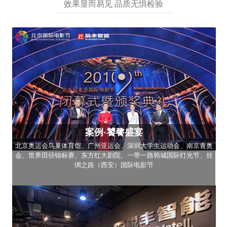
效果显而易见 品质无惧检验
案例·饕餮盛宴
北京奥运会鸟巢体育馆、广州亚运会、深圳大学生运动会、南京青奥
会、世界田径锦标赛、东方红大剧院、一带一路韩城国际灯光节、丝
绸之路（西安）国际电影节