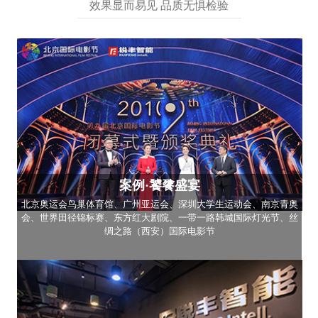
效果显而易见 品质无惧检验
案例·饕餮盛宴
北京奥运会鸟巢体育馆、广州亚运会、深圳大学生运动会、南京青奥
会、世界田径锦标赛、东方红大剧院、一带一路韩城国际灯光节、丝
绸之路（西安）国际电影节