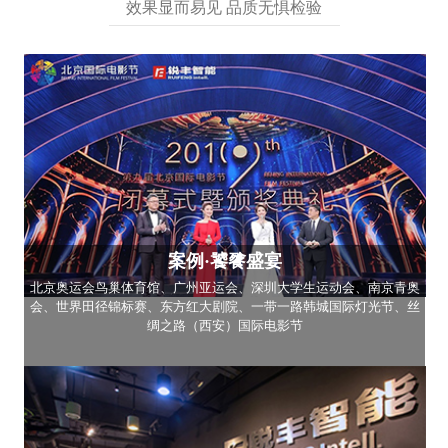
效果显而易见 品质无惧检验
案例·饕餮盛宴
北京奥运会鸟巢体育馆、广州亚运会、深圳大学生运动会、南京青奥
会、世界田径锦标赛、东方红大剧院、一带一路韩城国际灯光节、丝
绸之路（西安）国际电影节